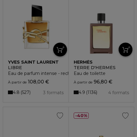
YVES SAINT LAURENT
HERMÈS
LIBRE
TERRE D'HERMÈS
Eau de parfum intense - rechargeable
Eau de toilette
108,00 €
96,80 €
À partir de
À partir de
4.8
4.9
527
1136
3 formats
4 formats
40%