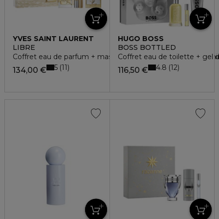
YVES SAINT LAURENT
HUGO BOSS
LIBRE
BOSS BOTTLED
Coffret eau de parfum + mascara volume effet faux cils + mir
Coffret eau de toilette + gel
5
4.8
11
12
134,00 €
116,50 €