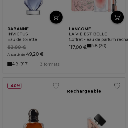
RABANNE
LANCÔME
INVICTUS
LA VIE EST BELLE
Eau de toilette
Coffret - eau de parfum rech
4.8
20
82,00 €
117,00 €
49,20 €
À partir de
4.8
917
3 formats
40%
Rechargeable