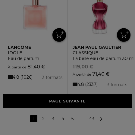
LANCÔME
JEAN PAUL GAULTIER
IDÔLE
CLASSIQUE
Eau de parfum
La belle eau de parfum 30 ml
81,40 €
119,00 €
À partir de
71,40 €
À partir de
4.8
1026
3 formats
4.8
2337
3 formats
PAGE SUIVANTE
1
2
3
4
5
···
43