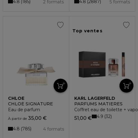
4.8
4.8
185
2887
2 formats
5 formats
Top ventes
CHLOE
KARL LAGERFELD
CHLOÉ SIGNATURE
PARFUMS MATIERES
Eau de parfum
Coffret eau de toilette + vapo
4.9
32
35,00 €
51,00 €
À partir de
4.8
785
4 formats