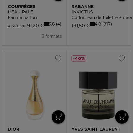
COURRÈGES
RABANNE
L'EAU PÂLE
INVICTUS
Eau de parfum
Coffret eau de toilette + déo
3.8
4.8
4
917
91,20 €
131,50 €
À partir de
3 formats
40%
DIOR
YVES SAINT LAURENT