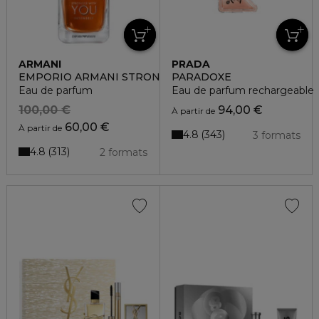
ARMANI
PRADA
EMPORIO ARMANI STRONGER WITH YOU INTENSELY
PARADOXE
Eau de parfum
Eau de parfum rechargeable
100,00 €
94,00 €
À partir de
60,00 €
À partir de
4.8
343
3 formats
4.8
313
2 formats