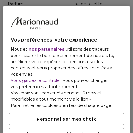
Parfum
Eau de toilette
124,00 €
39,00 €
À partir de
À partir de
4.8
4.8
2807
1252
5 formats
4 formats
Vos préférences, votre expérience
Nous et
nos partenaires
utilisons des traceurs
pour assurer le bon fonctionnement de notre site,
améliorer votre expérience, personnaliser les
contenus et vous proposer des offres adaptées à
vos envies.
Vous gardez le contrôle
: vous pouvez changer
vos préférences à tout moment.
Vos choix sont conservés pendant 6 mois et
modifiables à tout moment via le lien «
Paramétrer les cookies » en bas de chaque page.
CAROLINA HERRERA
LANCÔME
Personnaliser mes choix
GOOD GIRL
LA NUIT TRESOR
Eau de parfum
Eau de parfum