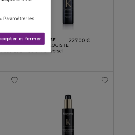
« Paramétrer les
ccepter et fermer
KÉRASTASE
227,00 €
CHRONOLOGISTE
 figue de barbarie
Sérum Universel