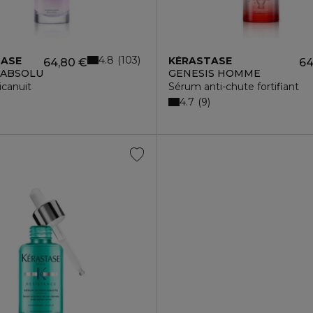
4.8
103
TASE
KÉRASTASE
64,80 €
64
 ABSOLU
GENESIS HOMME
nte
icanuit
Sérum anti-chute fortifiant
4.7
9