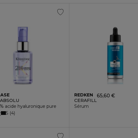
TASE
REDKEN
65,60 €
 ABSOLU
CERAFILL
% acide hyaluronique pure
Sérum
5
4
€