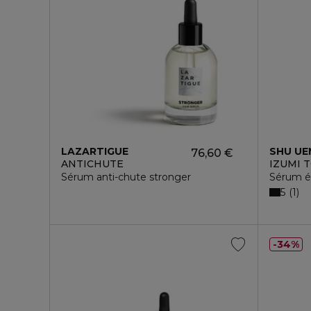
LAZARTIGUE
SHU UE
76,60 €
ANTICHUTE
IZUMI 
Sérum anti-chute stronger
Sérum ép
5
1
34%