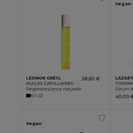
Vegan
LEONOR GREYL
LAZART
38,80 €
HUILES CAPILLAIRES
THERM
Régénérescence naturelle
Sérum t
4.5
2
40,00 
Vegan