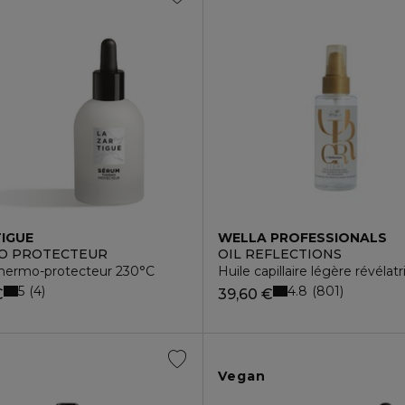
IGUE
WELLA PROFESSIONALS
O PROTECTEUR
OIL REFLECTIONS
hermo-protecteur 230°C
Huile capillaire légère révéla
5
4.8
4
801
€
39,60 €
Vegan