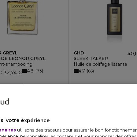
 GREYL
GHD
40,
E DE LEONOR GREYL
SLEEK TALKER
ant-shampooing
Huile de coiffage lissante
4.8
4.7
73
65
€
32,74 €
s, votre expérience
enaires
utilisons des traceurs pour assurer le bon fonctionnemen
périence, personnaliser les contenus et vous proposer des offre