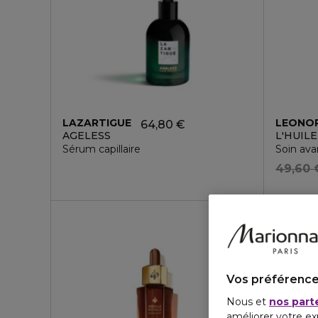
LAZARTIGUE
LEONOR
64,80 €
AGELESS
L'HUIL
Sérum capillaire
Soin av
49,60 
Vegan
Vos préférence
Nous et
nos part
améliorer votre ex