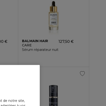
BALMAIN HAIR
00 €
127,50 €
CARE
Sérum réparateur nuit
t de notre site,
s adaptées à vos