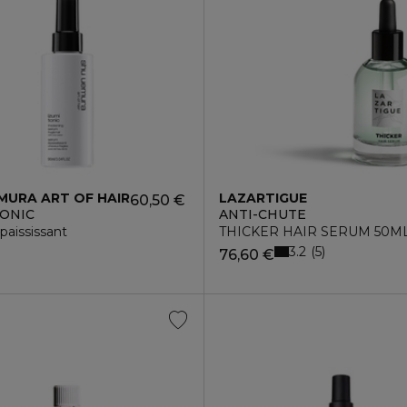
MURA ART OF HAIR
LAZARTIGUE
60,50 €
TONIC
ANTI-CHUTE
aississant
THICKER HAIR SERUM 50M
3.2
5
76,60 €