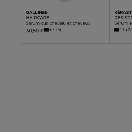
GALLINEE
KÉRAS
HAIRCARE
RESIST
Sérum cuir chevelu et cheveux
Sérum e
4.3
4.1
6
17
30,50 €