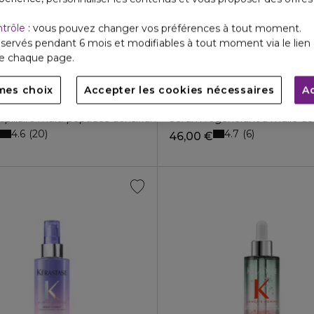
ntrôle
: vous pouvez changer vos préférences à tout moment.
servés pendant 6 mois et modifiables à tout moment via le lien 
de chaque page.
mes choix
Accepter les cookies nécessaires
A
DINARY
CHRISTOPHE ROBIN
TATION
REGENERANTE
pillaire multi-peptides densifiant
Sérum régénérant à l'huile de
4.6
4.7
20
6
€
46,00 €