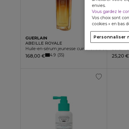
envies.
Vous gardez le co
Vos choix sont con
cookies » en bas 
Personnaliser 
GUERLAIN
THE OR
ABEILLE ROYALE
HYDRA
Huile-en-sérum jeunesse cuir chevelu et cheveux
Sérum ca
4.9
35
168,00 €
25,20 