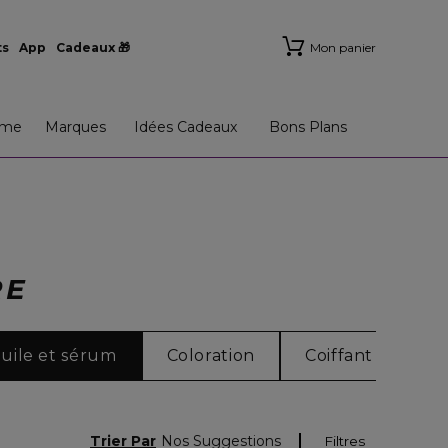
ts
App
Cadeaux 🎁
Mon panier
me
Marques
Idées Cadeaux
Bons Plans
RE
uile et sérum
Coloration
Coiffant
Ac
Trier Par
Nos Suggestions
Filtres