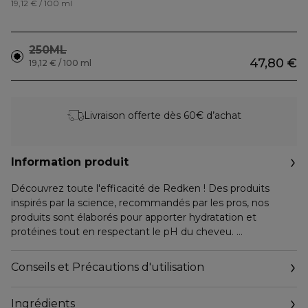
19,12 € / 100 ml
250ML
47,80 €
19,12 € / 100 ml
Livraison offerte dès 60€ d’achat
Information produit
Découvrez toute l'efficacité de Redken ! Des produits
inspirés par la science, recommandés par les pros, nos
produits sont élaborés pour apporter hydratation et
protéines tout en respectant le pH du cheveu.
Le traitement triple action, enrichi en Vitamine B3, Biotine
& Huile de Ricin, stimule le cuir chevelu, renforce & protège
Conseils et Précautions d'utilisation
les longueurs en profondeur, répare les fourches. Il cible et
nourrit le cuir chevelu, longueurs et pointes pour des
Ingrédients
cheveux plus longs et plus forts.