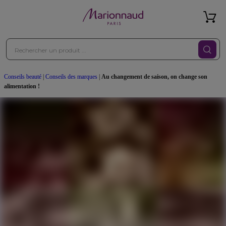
Conseils beauté
|
Conseils des marques
|
Au changement de saison, on change son
alimentation !