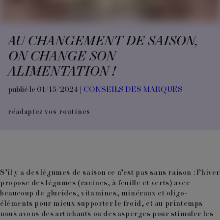
AU CHANGEMENT DE SAISON,
ON CHANGE SON
ALIMENTATION !
publié le 01/15/2024 |
CONSEILS DES MARQUES
réadaptez vos routines
S’il y a des légumes de saison ce n’est pas sans raison : l’hive
propose des légumes (racines, à feuille et verts) avec
beaucoup de glucides, vitamines, minéraux et oligo-
éléments pour mieux supporter le froid, et au printemps
nous avons des artichauts ou des asperges pour stimuler les