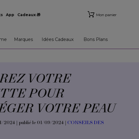
ts
App
Cadeaux 🎁
Mon panier
me
Marques
Idées Cadeaux
Bons Plans
REZ VOTRE
ETTE POUR
ÉGER VOTRE PEAU
11/2024 | publié le 01/09/2024 |
CONSEILS DES