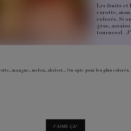
Les fruits et
carotte, man
colorés. Si 
gras, assaiso
tournesol. J
arotte, mangue, melon, abricot… On opte pour les plus colorés
J’AIME ÇA!