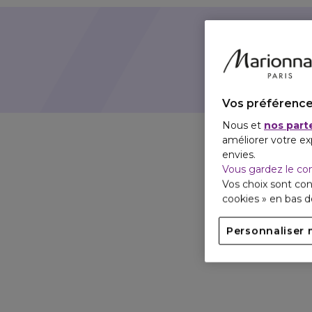
Vous ch
Vos préférence
Nous et
nos part
améliorer votre ex
envies.
Vous gardez le co
Vos choix sont con
cookies » en bas 
Personnaliser 