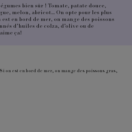
 légumes bien sûr ! Tomate, patate douce,
gue, melon, abricot… On opte pour les plus
on est en bord de mer, on mange des poissons
nnés d’huiles de colza, d’olive ou de
’aime ça!
. Si on est en bord de mer, on mange des poissons gras,