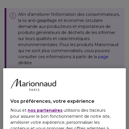
Afin d’améliorer l’information des consommateurs,
la loi anti-gaspillage et économie circulaire
demande aux producteurs et importateurs de
produits générateurs de déchets de les informer
sur leurs qualités et caractéristiques
environnementales. Pour les produits Marionnaud
qui ne sont plus commercialisés, vous pouvez
consulter ces informations à partir de la
page
dédiée
Personne responsable
Email
Vos préférences, votre expérience
contact.customers@jpgaultier.fr
Nous et
nos partenaires
utilisons des traceurs
pour assurer le bon fonctionnement de notre site,
améliorer votre expérience, personnaliser les
contenus et vous proposer des offres adaptées à