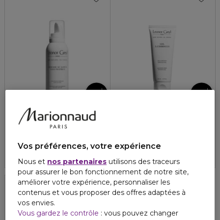
LEONOR GREYL
LEONOR GREYL
MOUSSE AU LOTUS VOLUMATRICE
GEL À L'HIBISCUS
Mousse de coiffage sans alcool
Gel coiffant sans alcool
4.7
4.2
14
5
41,30 €
26,00 €
Vos préférences, votre expérience
Nous et
nos partenaires
utilisons des traceurs
pour assurer le bon fonctionnement de notre site,
améliorer votre expérience, personnaliser les
contenus et vous proposer des offres adaptées à
vos envies.
Vous gardez le contrôle
: vous pouvez changer