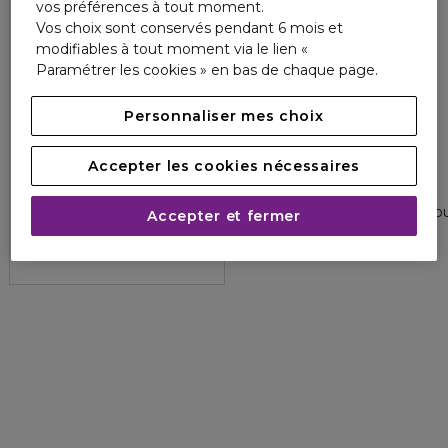
vos préférences à tout moment.
Vos choix sont conservés pendant 6 mois et
modifiables à tout moment via le lien «
Paramétrer les cookies » en bas de chaque page.
Personnaliser mes choix
Accepter les cookies nécessaires
LEONOR GREYL
LAIT LUMINESCENCE BIPHASE
Lait démêlant et protecteur pour cheveux très secs, épais ou
Accepter et fermer
2.7
3
54,90 €