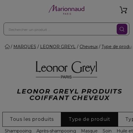
MARQUES
LEONOR GREYL
Cheveux
Type de produi
LEONOR GREYL PRODUITS
COIFFANT CHEVEUX
Tous les produits
Type de produit
Ty
Shampooing
Après-shampooing
Masque
Soin
Huile e