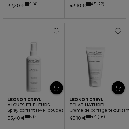
5
4.5
4
22
37,20 €
43,10 €
LEONOR GREYL
LEONOR GREYL
ALGUES ET FLEURS
ÉCLAT NATUREL
Spray coiffant réveil boucles
Crème de coiffage texturisan
3
4.4
2
18
35,40 €
43,10 €