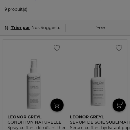
9 Produits Affichés
9 produit(s)
Trier par
Nos Suggestions
Filtres
LEONOR GREYL
LEONOR GREYL
CONDITION NATURELLE
SÉRUM DE SOIE SUBLIMA
Spray coiffant démêlant thermo-protecteur et volumateur p
Sérum coiffant hydratant pour