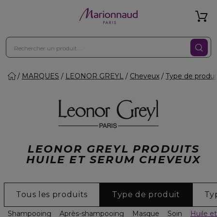
MARQUES
LEONOR GREYL
Cheveux
Type de produi
LEONOR GREYL PRODUITS
HUILE ET SERUM CHEVEUX
Tous les produits
Type de produit
Ty
Shampooing
Après-shampooing
Masque
Soin
Huile e