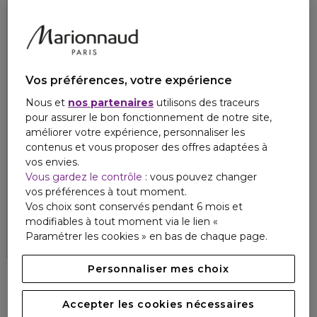
Vos préférences, votre expérience
Nous et
nos partenaires
utilisons des traceurs
pour assurer le bon fonctionnement de notre site,
améliorer votre expérience, personnaliser les
contenus et vous proposer des offres adaptées à
vos envies.
Vous gardez le contrôle
: vous pouvez changer
LEONOR GREYL
vos préférences à tout moment.
HUILE APAISANTE
Soin apaisant pour cuir chevelu sensible
Vos choix sont conservés pendant 6 mois et
4
modifiables à tout moment via le lien «
1
41,30 €
Paramétrer les cookies » en bas de chaque page.
Personnaliser mes choix
Accepter les cookies nécessaires