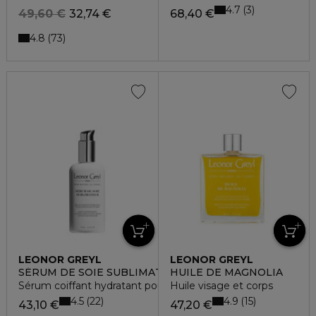
4.7
3
49,60 €
32,74 €
68,40 €
4.8
73
LEONOR GREYL
LEONOR GREYL
SÉRUM DE SOIE SUBLIMATEUR
HUILE DE MAGNOLIA
Sérum coiffant hydratant pour cheveux secs et fins
Huile visage et corps
4.5
4.9
22
15
43,10 €
47,20 €