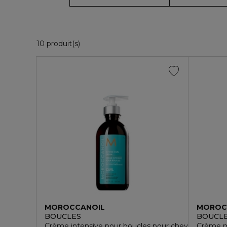
10 Produits Affichés
10 produit(s)
MOROCCANOIL
MOROC
BOUCLES
BOUCL
Crème intensive pour boucles pour cheveux ondulé
Crème m