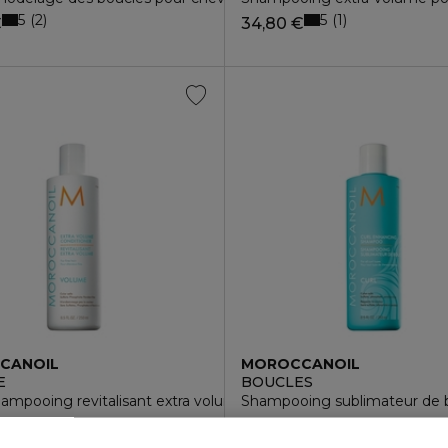
5
5
2
1
€
34,80 €
CANOIL
MOROCCANOIL
E
BOUCLES
ds, méchés ou gris
ampooing revitalisant extra volume pour cheveux fins
Shampooing sublimateur de b
3
1
€
34,80 €