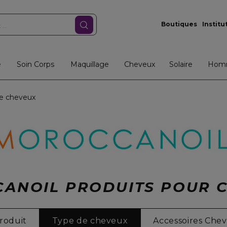
Boutiques
Institu
e
Soin Corps
Maquillage
Cheveux
Solaire
Hom
e cheveux
ANOIL PRODUITS POUR 
roduit
Type de cheveux
Accessoires Che