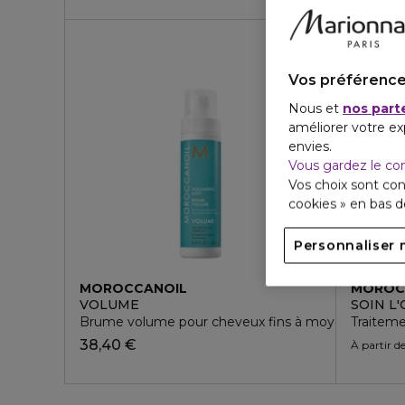
Vos préférence
Nous et
nos part
améliorer votre ex
envies.
Vous gardez le co
Vos choix sont con
cookies » en bas 
Personnaliser 
MOROCCANOIL
MOROC
VOLUME
SOIN L
Brume volume pour cheveux fins à moyens
Traiteme
38,40 €
À partir d