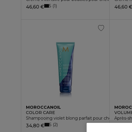
5
1
46,60 €
46,60 
MOROCCANOIL
MOROC
COLOR CARE
VOLUM
Shampooing violet blong parfait pour cheveux blon
Après-sh
5
2
34,80 €
34,80 