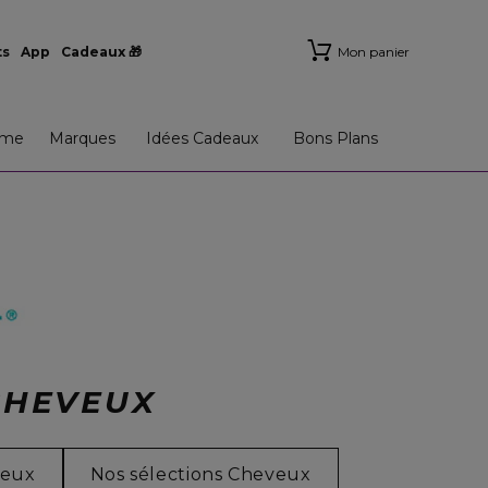
ts
App
Cadeaux 🎁
Mon panier
me
Marques
Idées Cadeaux
Bons Plans
CHEVEUX
veux
Nos sélections Cheveux