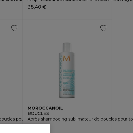
38,40 €
MOROCCANOIL
BOUCLES
oucles pour tout types de cheveux bouclés
Après-shampooing sublimateur de boucles pour to
34,80 €