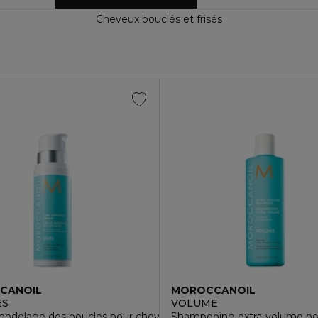
Cheveux bouclés et frisés
CANOIL
MOROCCANOIL
ES
VOLUME
s à bouclés
odelage des boucles pour cheveux ondulés à bouclés
Shampooing extra-volume pou