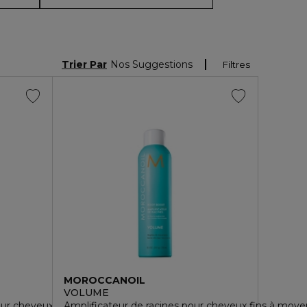
Trier Par
Nos Suggestions
Filtres
MOROCCANOIL
VOLUME
r cheveux fins
Amplificateur de racines pour cheveux fins à moye