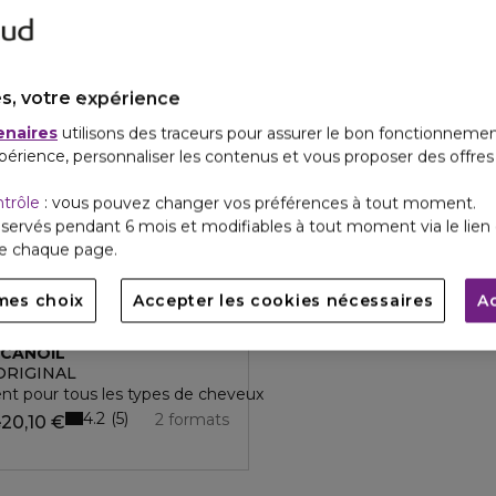
s, votre expérience
enaires
utilisons des traceurs pour assurer le bon fonctionnemen
périence, personnaliser les contenus et vous proposer des offre
ntrôle
: vous pouvez changer vos préférences à tout moment.
servés pendant 6 mois et modifiables à tout moment via le lien 
de chaque page.
mes choix
Accepter les cookies nécessaires
A
CANOIL
'ORIGINAL
nt pour tous les types de cheveux
4.2
5
2 formats
20,10 €
e