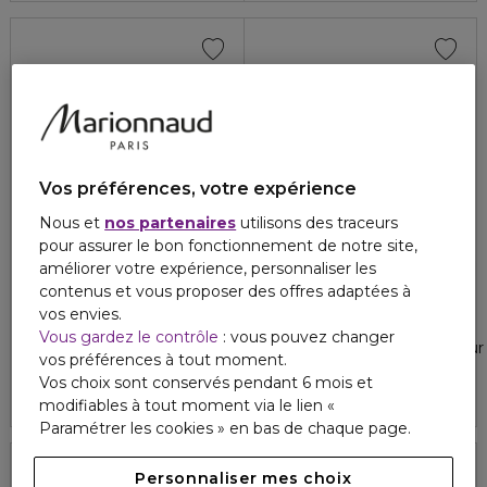
Vos préférences, votre expérience
Nous et
nos partenaires
utilisons des traceurs
pour assurer le bon fonctionnement de notre site,
améliorer votre expérience, personnaliser les
contenus et vous proposer des offres adaptées à
MOROCCANOIL
MOROCCANOIL
vos envies.
FRIZZ CONTROL
VOLUME
Vous gardez le contrôle
: vous pouvez changer
Shampooing anti-frisottis
Amplificateur de racines pou
vos préférences à tout moment.
34,80 €
38,40 €
Vos choix sont conservés pendant 6 mois et
modifiables à tout moment via le lien «
Paramétrer les cookies » en bas de chaque page.
Personnaliser mes choix