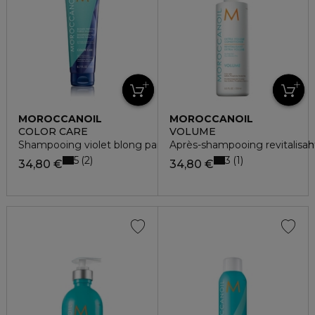
MOROCCANOIL
MOROCCANOIL
COLOR CARE
VOLUME
Shampooing violet blong parfait pour cheveux blonds, méch
Après-shampooing revitalisan
5
3
2
1
34,80 €
34,80 €