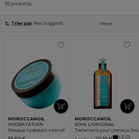
36 Produits Affichés
36 produit(s)
Trier par
Nos Suggestions
Filtres
MOROCCANOIL
MOROCCANOIL
HYDRATATION
SOIN L'ORIGINAL
Masque hydratant intensif
Traitement pour cheveux fins 
4.3
3
55,50 €
20,10 €