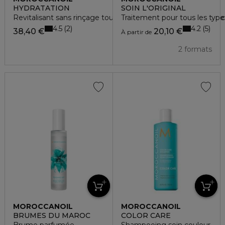
HYDRATATION
SOIN L'ORIGINAL
Revitalisant sans rinçage tout-en-un pour tous les types de
Traitement pour tous les typ
4.5
4.2
2
5
38,40 €
20,10 €
À partir de
2 formats
MOROCCANOIL
MOROCCANOIL
BRUMES DU MAROC
COLOR CARE