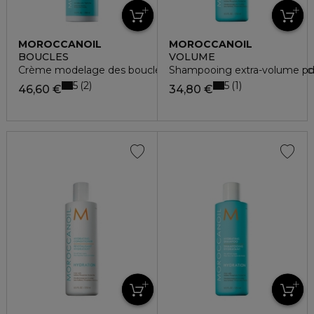
MOROCCANOIL
MOROCCANOIL
BOUCLES
VOLUME
Crème modelage des boucles pour cheveux ondulés à bouc
Shampooing extra-volume pou
5
5
2
1
46,60 €
34,80 €