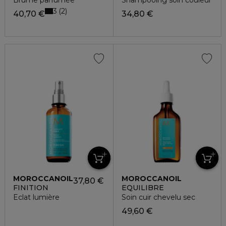
Brume parfumée
Shampooing soin couleur
3
2
40,70 €
34,80 €
MOROCCANOIL
MOROCCANOIL
37,80 €
FINITION
EQUILIBRE
Eclat lumière
Soin cuir chevelu sec
49,60 €