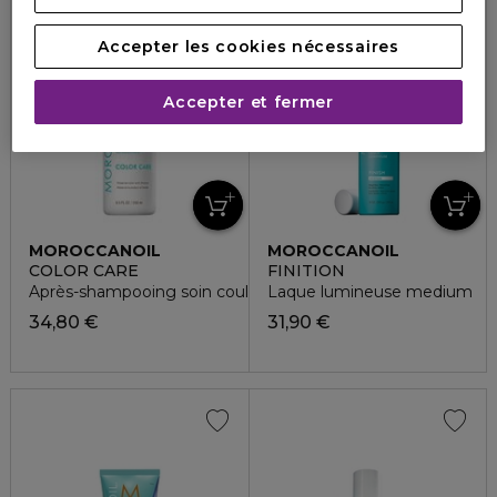
Accepter les cookies nécessaires
Accepter et fermer
MOROCCANOIL
MOROCCANOIL
COLOR CARE
FINITION
Après-shampooing soin couleur
Laque lumineuse medium
34,80 €
31,90 €