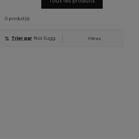
Tous les produits
0 Produits Affichés
0 produit(s)
Trier par
Nos Suggestions
Filtres