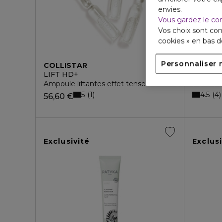
envies.
Vous gardez le co
Vos choix sont con
cookies » en bas 
Personnaliser 
COLLISTAR
EISENB
LIFT HD+
SOLAIR
Ampoule liftantes effet tenseur immédiat
Huile Vi
5
4.5
1
4
56,60 €
Exclusivité
Exclusi