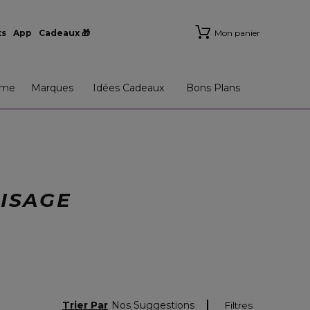
ts
App
Cadeaux 🎁
Mon panier
me
Marques
Idées Cadeaux
Bons Plans
VISAGE
Trier Par
Nos Suggestions
Filtres