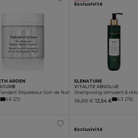
Exclusivité
ETH ARDEN
ELENATURE
 HOUR®
VITALITE ABSOLUE
ondant Réparateur Soin de Nuit Hydratant Miracle
Shampooing stimulant & rééqu
4.6
4.3
21
76
€
19,00 €
12,54 €
Exclusivité