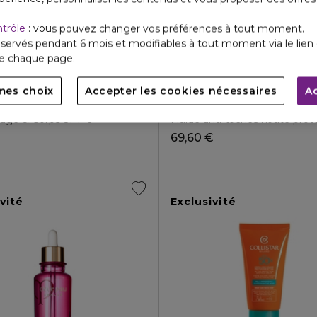
ntrôle
: vous pouvez changer vos préférences à tout moment.
servés pendant 6 mois et modifiables à tout moment via le lien 
de chaque page.
mes choix
Accepter les cookies nécessaires
A
ERG
PATYKA
122,50 €
E SUBLIME TAN
ANTI-TÂCHES PERFECT
sage & Corps SPF 6
Fluide anti-tâches haute pro
69,60 €
vité
Exclusivité