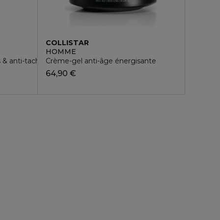
COLLISTAR
HOMME
s & anti-taches protection active SPF50+
Crème-gel anti-âge énergisante
64,90 €