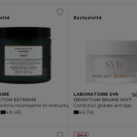
vité
Exclusivité
TURE
LABORATOIRE SVR
56
TION EXTREME
DENSITIUM BAUME NUIT
rème nourrissante et restructurante
Correction globale anti-âge
4.8
4.6
41
14
€
34%