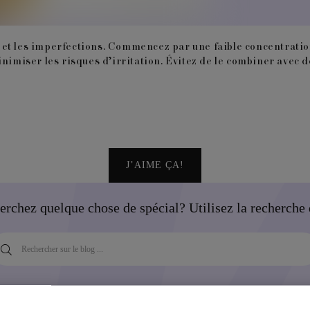
ge et les imperfections. Commencez par une faible concentratio
iser les risques d’irritation. Évitez de le combiner avec de 
J’AIME ÇA!
erchez quelque chose de spécial? Utilisez la recherche 