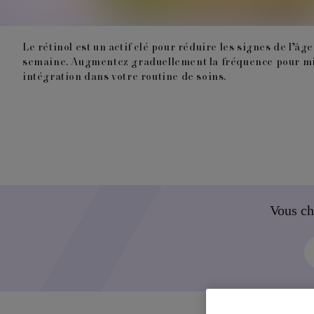
Le rétinol est un actif clé pour réduire les signes de l’â
semaine. Augmentez graduellement la fréquence pour minim
intégration dans votre routine de soins.
Vous ch