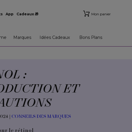
ts
App
Cadeaux 🎁
Mon panier
me
Marques
Idées Cadeaux
Bons Plans
OL :
ODUCTION ET
AUTIONS
2024 |
CONSEILS DES MARQUES
sur le rétinol