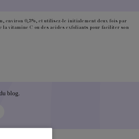
n, environ 0,3%, et utilisez-le initialement deux fois par
la vitamine C ou des acides exfoliants pour faciliter son
du blog.