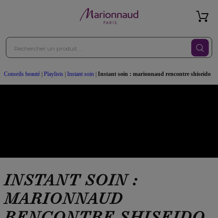
Conseils beauté
|
Playlists
|
Instant soin
|
Instant soin : marionnaud rencontre shiseido
INSTANT SOIN :
MARIONNAUD