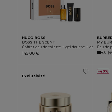
HUGO BOSS
BURBE
BOSS THE SCENT
MY BU
Coffret eau de toilette + gel douche + déodorant
Eau de 
4.8
4
145,00 €
40%
Exclusivité