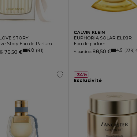
CALVIN KLEIN
LOVE STORY
EUPHORIA SOLAR ELIXIR
ove Story Eau de Parfum
Eau de parfum
4.8
4.9
81
239
88,50 €
 €
76,50 €
À partir de
34%
Exclusivité