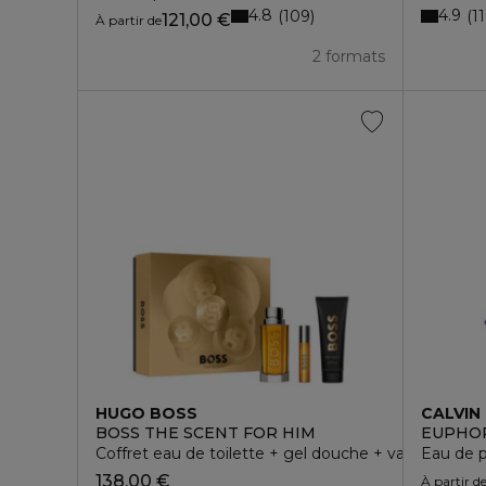
4.8
4.9
109
1
121,00 €
À partir de
2 formats
HUGO BOSS
CALVIN 
BOSS THE SCENT FOR HIM
EUPHOR
Coffret eau de toilette + gel douche + vaporisateu
Eau de 
138,00 €
À partir d