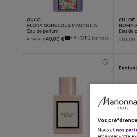
GUCCI
CHLOE
FLORA GORGEOUS MAGNOLIA
NOMADE
Eau de parfum
Eau de 
4.8
621
2 formats
49,00 €
À partir de
130,00
Exclusi
Vos préférence
Nous et
nos part
améliorer votre ex