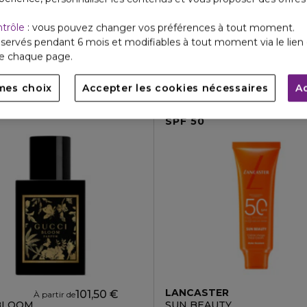
STER
GUCCI
ntrôle
: vous pouvez changer vos préférences à tout moment.
N REPAIR
GUCCI GUILTY POUR FEMM
N REPAIR SER.30ML FL
Eau de Toilette
servés pendant 6 mois et modifiables à tout moment via le lien 
4
5
de chaque page.
2
1
2 formats
101,50 €
166,00 €
e
mes choix
Accepter les cookies nécessaires
A
SPF 50
LANCASTER
101,50 €
À partir de
BLOOM
SUN BEAUTY