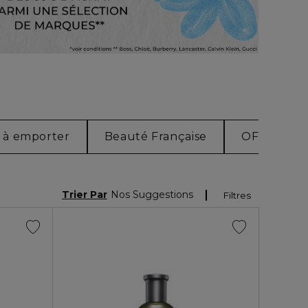
 à emporter
Beauté Française
OFFRE PA
Trier Par
Nos Suggestions
Filtres