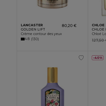
LANCASTER
CHLOE
80,20 €
GOLDEN LIFT
CHLOÉ 
Crème contour des yeux
Chloé L
4.8
130
127,50
40%