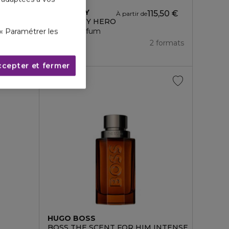
BURBERRY
115,50 €
À partir de
E
BURBERRY HERO
Eau de parfum
« Paramétrer les
4.8
50
2 formats
ccepter et fermer
HUGO BOSS
BOSS THE SCENT FOR HIM INTENSE