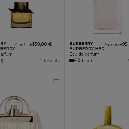
RRY
BURBERRY
139,00 €
95
À partir de
À partir de
RBERRY
BURBERRY HER
parfum
Eau de parfum
4.8
0
1131
2 formats