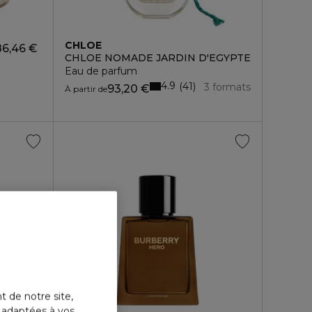
CHLOE
86,46 €
CHLOE NOMADE JARDIN D'EGYPTE
Eau de parfum
4.9
41
3 formats
93,20 €
À partir de
t de notre site,
s adaptées à vos