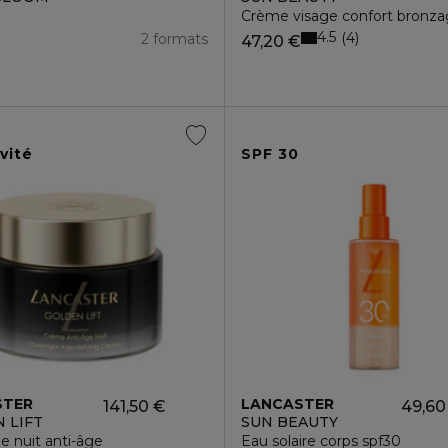
Crème visage confort bronza
4.5
4
2 formats
47,20 €
vité
SPF 30
STER
LANCASTER
141,50 €
49,60
 LIFT
SUN BEAUTY
 nuit anti-âge
Eau solaire corps spf30