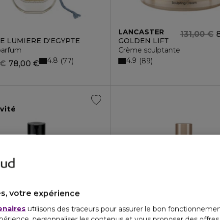
LANCASTER
131,00 €
 LUMIERE D'EGYPTE
GOLDEN LIFT
parfum
Crème sculptante
4.8
4.9
77
89
 €
78,00 €
vité
s, votre expérience
enaires
utilisons des traceurs pour assurer le bon fonctionnemen
périence, personnaliser les contenus et vous proposer des offre