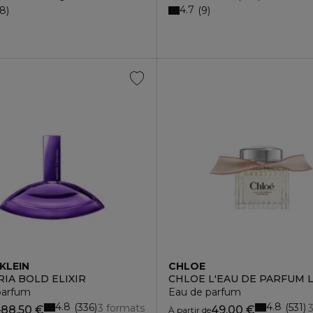
4.7
18
9
KLEIN
CHLOE
IA BOLD ELIXIR
CHLOE L'EAU DE PARFUM 
r voyage
parfum
Eau de parfum
4.8
4.8
336
531
3 formats
88,50 €
49,00 €
e
À partir de