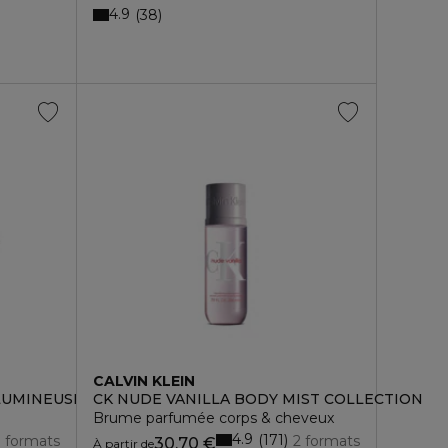
4.9
38
CALVIN KLEIN
LUMINEUSE
CK NUDE VANILLA BODY MIST COLLECTION
Brume parfumée corps & cheveux
4.9
171
3 formats
2 formats
30,70 €
À partir de