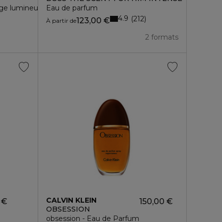
ge lumineux spf50
Eau de parfum
4.9
212
123,00 €
À partir de
2 formats
CALVIN KLEIN
 €
150,00 €
OBSESSION
obsession - Eau de Parfum