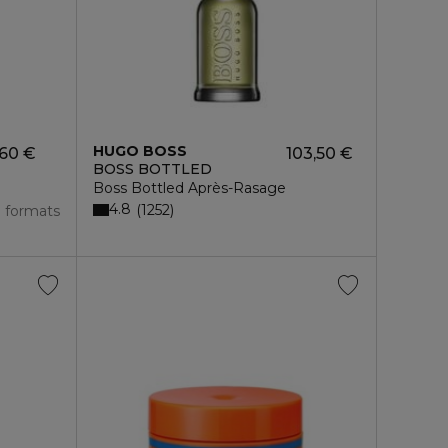
HUGO BOSS
,60 €
103,50 €
BOSS BOTTLED
Boss Bottled Après-Rasage
4.8
1252
3 formats