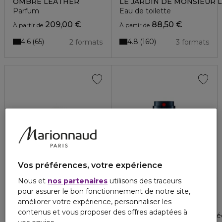
OMBRE LEATHER
LE JARDIN DE MONSIEUR L
Parfum
Eau de toilette
209,00 €
88,50 €
À partir de
À partir de
4.6
4.8
65
160
2 formats
3 formats
Vos préférences, votre expérience
Nous et
nos partenaires
utilisons des traceurs
pour assurer le bon fonctionnement de notre site,
PALOMA PICASSO
PRADA
améliorer votre expérience, personnaliser les
MON PARFUM
LUNA ROSSA OCEAN
contenus et vous proposer des offres adaptées à
Eau de parfum
Eau de parfum fougère bois