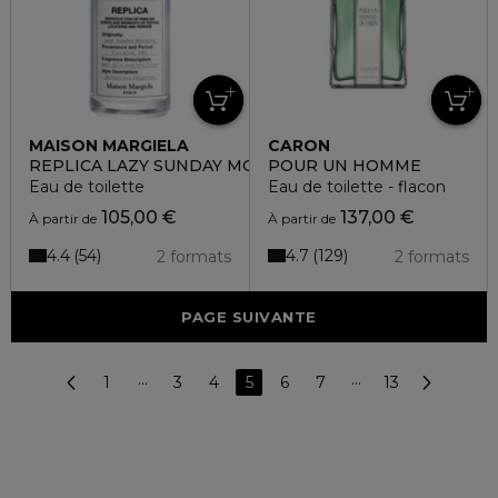
MAISON MARGIELA
CARON
REPLICA LAZY SUNDAY MORNING
POUR UN HOMME
Eau de toilette
Eau de toilette - flacon
105,00 €
137,00 €
À partir de
À partir de
4.4
4.7
54
129
2 formats
2 formats
PAGE SUIVANTE
1
···
3
4
5
6
7
···
13