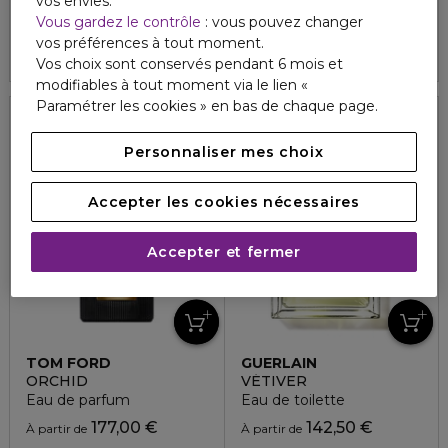
vos envies.
4.7
214
135,50 €
124,00 €
À partir de
Vous gardez le contrôle
: vous pouvez changer
vos préférences à tout moment.
4.6
150
2 formats
Vos choix sont conservés pendant 6 mois et
modifiables à tout moment via le lien «
Paramétrer les cookies » en bas de chaque page.
Personnaliser mes choix
Accepter les cookies nécessaires
Accepter et fermer
TOM FORD
GUERLAIN
ORCHID
VÉTIVER
Eau de parfum
Eau de toilette
177,00 €
142,50 €
À partir de
À partir de