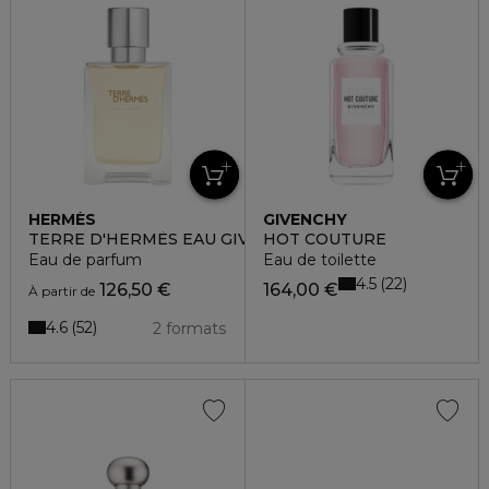
HERMÈS
GIVENCHY
TERRE D'HERMÈS EAU GIVRÉE
HOT COUTURE
Eau de parfum
Eau de toilette
4.5
22
126,50 €
164,00 €
À partir de
4.6
52
2 formats