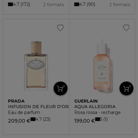
4.7
4.7
172
90
2 formats
2 formats
PRADA
GUERLAIN
INFUSION DE FLEUR D'ORANGER
AQUA ALLEGORIA
Eau de parfum
Rosa rossa - recharge
4.7
5
23
1
209,00 €
199,00 €