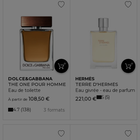
DOLCE&GABBANA
HERMÈS
THE ONE POUR HOMME
TERRE D'HERMÈS
Eau de toilette
Eau givrée - eau de parfum
5
5
108,50 €
221,00 €
À partir de
4.7
138
3 formats