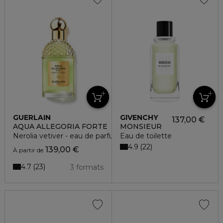
GUERLAIN
GIVENCHY
137,00 €
AQUA ALLEGORIA FORTE
MONSIEUR
Nerolia vetiver - eau de parfum
Eau de toilette
4.9
22
139,00 €
À partir de
4.7
23
3 formats