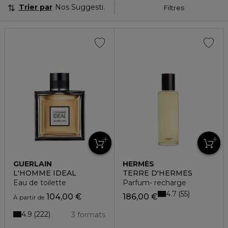
Trier par
Nos Suggestions
Filtres
GUERLAIN
HERMÈS
L'HOMME IDÉAL
TERRE D'HERMÈS
Eau de toilette
Parfum- recharge
4.7
55
104,00 €
186,00 €
À partir de
4.9
222
3 formats