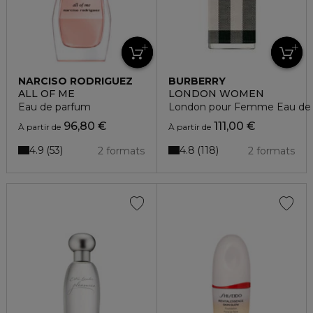
NARCISO RODRIGUEZ
BURBERRY
ALL OF ME
LONDON WOMEN
Eau de parfum
London pour Femme Eau de
96,80 €
111,00 €
À partir de
À partir de
4.9
4.8
53
118
2 formats
2 formats