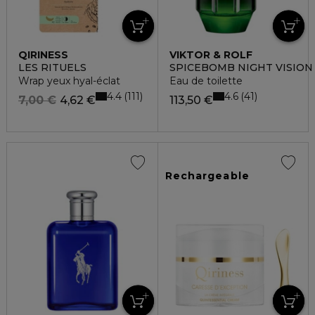
QIRINESS
VIKTOR & ROLF
LES RITUELS
SPICEBOMB NIGHT VISION
Wrap yeux hyal-éclat
Eau de toilette
4.4
4.6
111
41
7,00 €
4,62 €
113,50 €
Rechargeable