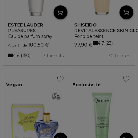
ESTÉE LAUDER
SHISEIDO
PLEASURES
REVITALESSENCE SKIN G
Eau de parfum spray
Fond de teint
4.7
23
100,50 €
77,90 €
À partir de
4.8
150
3 formats
30 teintes
Vegan
Exclusivité