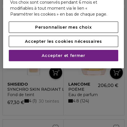
Vos choix sont conservés pendant 6 mois et
modifiables à tout moment via le lien «
Paramétrer les cookies » en bas de chaque page.
SPF 30
Personnaliser mes choix
Accepter les cookies nécessaires
Accepter et fermer
SHISEIDO
LANCÔME
206,00 €
SYNCHRO SKIN RADIANT LIFTING
POÊME
Fond de teint
Eau de parfum
4
4.8
1
124
30 teintes
67,30 €