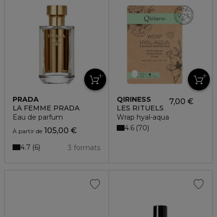
PRADA
QIRINESS
7,00 €
LA FEMME PRADA
LES RITUELS
Eau de parfum
Wrap hyal-aqua
4.6
70
105,00 €
À partir de
4.7
6
3 formats