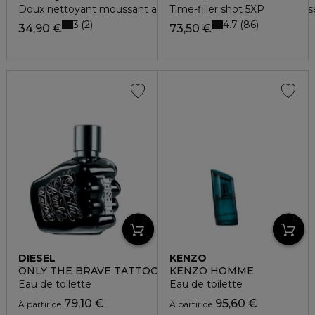
Doux nettoyant moussant apaisant - peaux très sèches ou s
Time-filler shot 5XP
3
4.7
2
86
34,90 €
73,50 €
DIESEL
KENZO
ONLY THE BRAVE TATTOO
KENZO HOMME
Eau de toilette
Eau de toilette
79,10 €
95,60 €
À partir de
À partir de