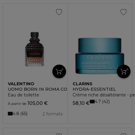
VALENTINO
CLARINS
UOMO BORN IN ROMA CORAL FANTASY
HYDRA-ESSENTIEL
Eau de toilette
Crème riche désaltérante - p
4.7
42
105,00 €
58,10 €
À partir de
4.8
65
2 formats