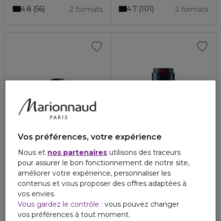
4.8
4.7
56
101
2 formats
2 formats
Vos préférences, votre expérience
Nous et
nos partenaires
utilisons des traceurs
pour assurer le bon fonctionnement de notre site,
DIESEL
PRADA
BAD
LUNA ROSSA OCEAN
améliorer votre expérience, personnaliser les
Eau de toilette
Eau de toilette
contenus et vous proposer des offres adaptées à
vos envies.
82,60 €
102,50 €
À partir de
À partir de
Vous gardez le contrôle
: vous pouvez changer
4.8
4.6
47
150
2 formats
2 formats
vos préférences à tout moment.