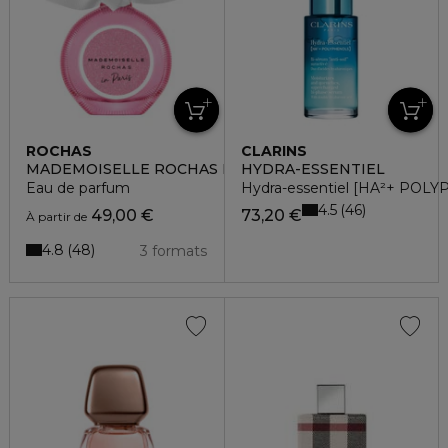
ROCHAS
CLARINS
MADEMOISELLE ROCHAS IN PARIS
HYDRA-ESSENTIEL
Eau de parfum
Hydra-essentiel [HA²+ POLYPH
4.5
46
49,00 €
73,20 €
À partir de
4.8
48
3 formats