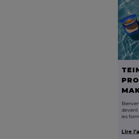
TEI
PRO
MA
Bienven
devient
les for
indispen
simplifi
Lire l'