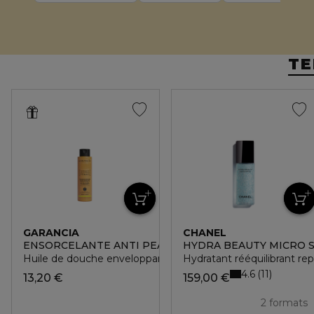
TE
GARANCIA
CHANEL
ENSORCELANTE ANTI PEAU DE CROCO
HYDRA BEAUTY MICRO 
Huile de douche enveloppante
Hydratant rééquilibrant re
4.6
11
13,20 €
159,00 €
2 formats