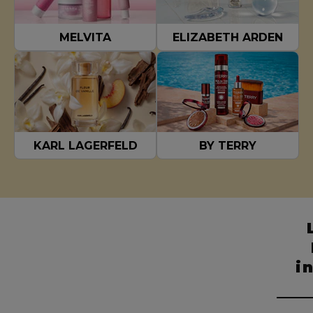
MELVITA
ELIZABETH ARDEN
KARL LAGERFELD
BY TERRY
i