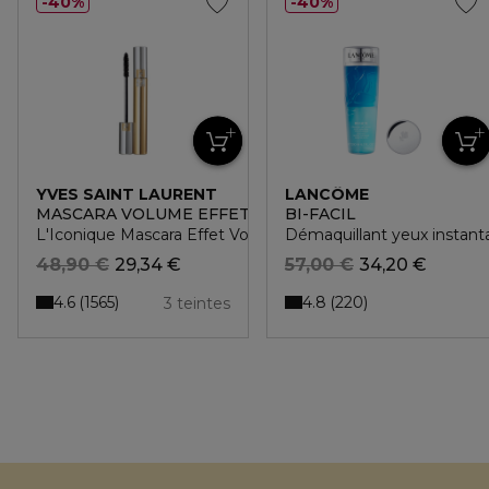
40%
40%
YVES SAINT LAURENT
LANCÔME
MASCARA VOLUME EFFET FAUX CILS
BI-FACIL
L'Iconique Mascara Effet Volume et Longueur
Démaquillant yeux instanta
48,90 €
29,34 €
57,00 €
34,20 €
4.6
4.8
1565
220
3 teintes