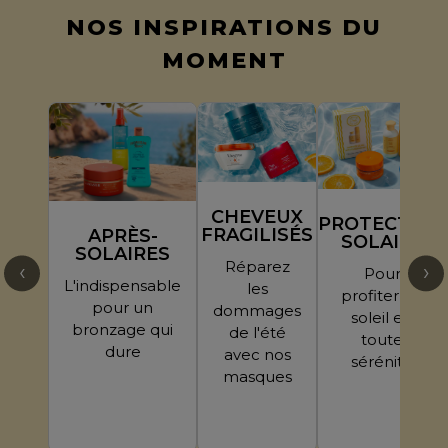
NOS INSPIRATIONS DU
MOMENT
CHEVEUX
PROTECTION
FRAGILISÉS
APRÈS-
SOLAIRE
SOLAIRES
Réparez
‹
›
Pour
L'indispensable
les
profiter du
pour un
dommages
soleil en
bronzage qui
de l'été
toute
dure
avec nos
sérénité
masques