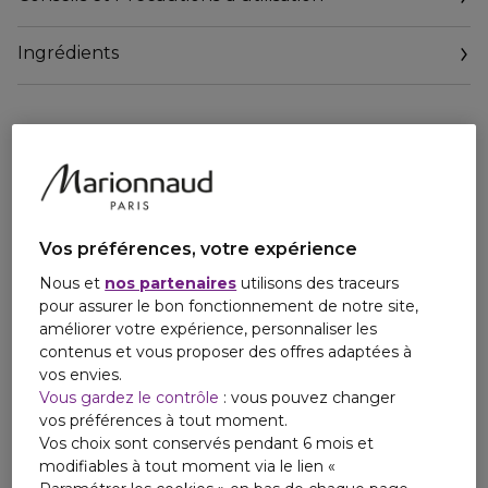
de noix et le DHA Rapid innovant, une molécule
autobronzante de nouvelle génération qui diminue de
Ingrédients
moitié le temps de coloration de la peau et garantit un
résultat rapide, naturel et uniforme sans risque de taches
anti-esthétiques. Mais ce n’est pas tout car ce "concentré
de soleil" magique a également un pouvoir hydratant et
anti-âge exceptionnel grâce à la présence de la vitamine E
et d’un dérivé biotechnologique du maïs, qui enveloppe la
peau d’un film hydratant invisible longue durée. Léger,
soyeux et délicatement parfumé, ce concentré s’applique
facilement et est immédiatement absorbé laissant la peau
Vos préférences, votre expérience
lisse et douce.
Nous et
nos partenaires
utilisons des traceurs
pour assurer le bon fonctionnement de notre site,
améliorer votre expérience, personnaliser les
contenus et vous proposer des offres adaptées à
vos envies.
Vous gardez le contrôle
: vous pouvez changer
vos préférences à tout moment.
Vos choix sont conservés pendant 6 mois et
modifiables à tout moment via le lien «