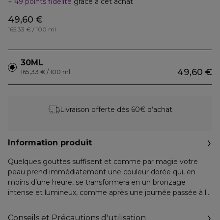
49 points fidélité
grâce à cet achat
49,60 €
165,33 € / 100 ml
30ML
49,60 €
165,33 € / 100 ml
Livraison offerte dès 60€ d’achat
Information produit
Quelques gouttes suffisent et comme par magie votre
peau prend immédiatement une couleur dorée qui, en
moins d’une heure, se transformera en un bronzage
intense et lumineux, comme après une journée passée à la
plage ou une séance d’UVA. Ces gouttes magiques sont le
résultat d’une formule exclusive qui associe l’extrait de brou
Conseils et Précautions d'utilisation