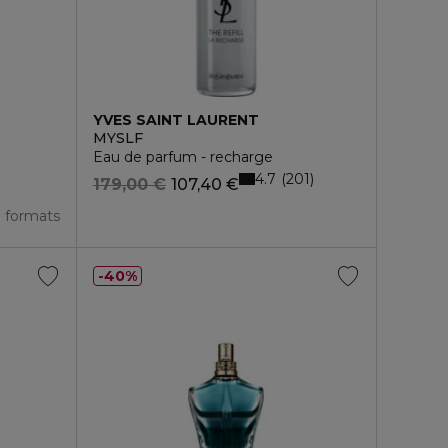
YVES SAINT LAURENT
MYSLF
Eau de parfum - recharge
4.7
201
179,00 €
107,40 €
3 formats
40%