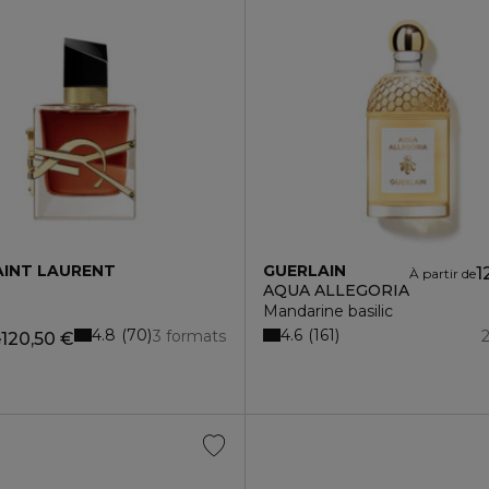
AINT LAURENT
GUERLAIN
1
À partir de
AQUA ALLEGORIA
Mandarine basilic
4.8
4.6
70
161
3 formats
120,50 €
e