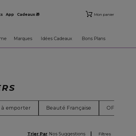
ts
App
Cadeaux 🎁
Mon panier
me
Marques
Idées Cadeaux
Bons Plans
ERS
 à emporter
Beauté Française
OFFRE PA
Trier Par
Nos Suggestions
Filtres