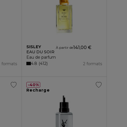
SISLEY
141,00 €
À partir de
EAU DU SOIR
Eau de parfum
4.8
412
3 formats
2 formats
40%
Recharge