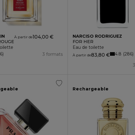
IN
NARCISO RODRIGUEZ
104,00 €
À partir de
ROUGE
FOR HER
oilette
Eau de toilette
4.8
36
286
3 formats
83,80 €
À partir de
rgeable
Rechargeable