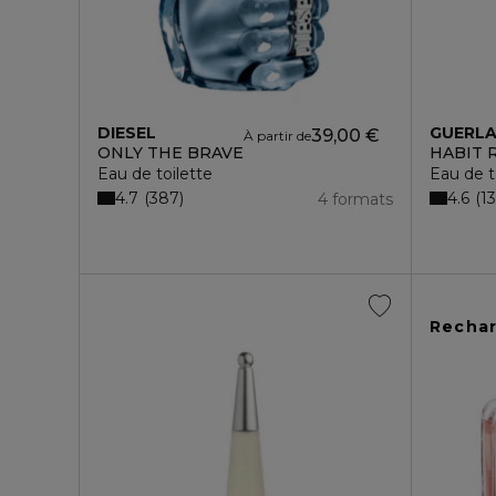
DIESEL
GUERLA
39,00 €
À partir de
ONLY THE BRAVE
HABIT 
Eau de toilette
Eau de t
4.7
4.6
387
1
4 formats
Recha