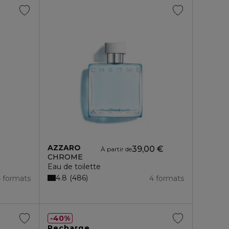
AZZARO
39,00 €
À partir de
CHROME
Eau de toilette
4.8
486
 formats
4 formats
40%
Recharge