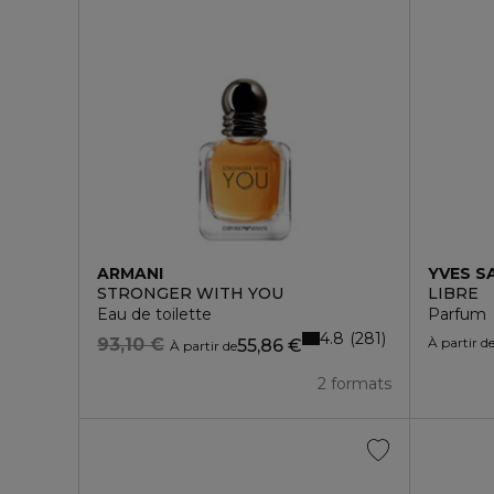
ARMANI
YVES S
STRONGER WITH YOU
LIBRE
Eau de toilette
Parfum
4.8
281
93,10 €
À partir d
55,86 €
À partir de
2 formats