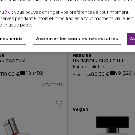
ntrôle
: vous pouvez changer vos préférences à tout moment.
servés pendant 6 mois et modifiables à tout moment via le lien 
de chaque page.
mes choix
Accepter les cookies nécessaires
A
NE
HERMÈS
ION PARFUM
UN JARDIN SUR LE NIL
Eau de toilette
4.8
4.9
458
229
110,00 €
88,50 €
e
À partir de
3 formats
Vegan