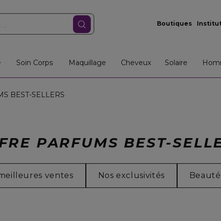
Boutiques
Institu
e
Soin Corps
Maquillage
Cheveux
Solaire
Hom
S BEST-SELLERS
FRE PARFUMS BEST-SELL
meilleures ventes
Nos exclusivités
Beauté