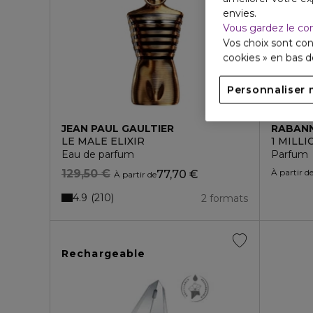
envies.
Vous gardez le co
Vos choix sont con
cookies » en bas 
Personnaliser 
JEAN PAUL GAULTIER
RABAN
LE MALE ELIXIR
1 MILL
Eau de parfum
Parfum
129,50 €
À partir d
77,70 €
À partir de
4.9
210
2 formats
Rechargeable