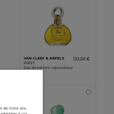
VAN CLEEF & ARPELS
132,50 €
FIRST
Eau de parfum vaporisateur
4.9
341
2 formats
t de notre site,
s adaptées à vos