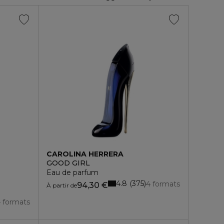
CAROLINA HERRERA
GOOD GIRL
Eau de parfum
4.8
375
4 formats
94,30 €
À partir de
 formats