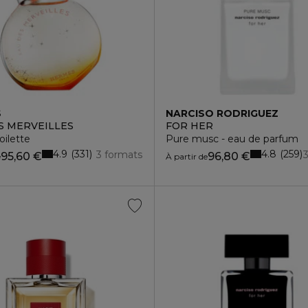
S
NARCISO RODRIGUEZ
S MERVEILLES
FOR HER
oilette
Pure musc - eau de parfum
4.9
4.8
331
259
3 formats
95,60 €
96,80 €
e
À partir de