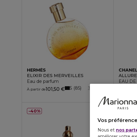
HERMÈS
CHANE
ELIXIR DES MERVEILLES
ALLURE
Eau de parfum
EAU DE
5
85
3 formats
101,50 €
À partir de
À partir d
40%
Vos préférence
Nous et
nos part
améliorer votre ex