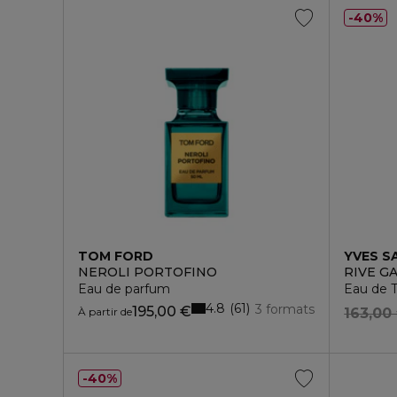
40%
TOM FORD
YVES S
NEROLI PORTOFINO
RIVE G
Eau de parfum
Eau de T
4.8
61
3 formats
195,00 €
À partir de
163,00
40%