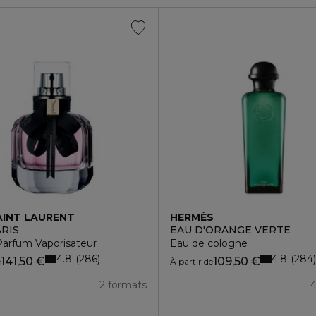
AINT LAURENT
HERMÈS
RIS
EAU D'ORANGE VERTE
Parfum Vaporisateur
Eau de cologne
4.8
4.8
286
284
141,50 €
109,50 €
e
À partir de
2 formats
4