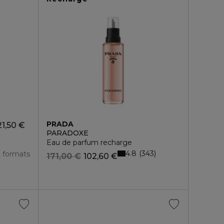
PRADA
21,50 €
PARADOXE
Eau de parfum recharge
4.8
343
2 formats
171,00 €
102,60 €