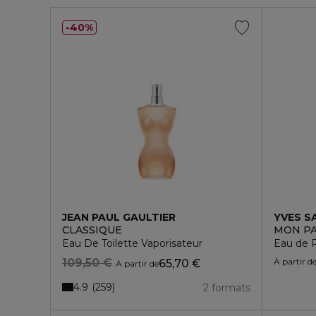
40%
JEAN PAUL GAULTIER
YVES S
CLASSIQUE
MON PA
Eau De Toilette Vaporisateur
Eau de 
109,50 €
À partir d
65,70 €
À partir de
4.9
259
2 formats