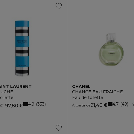
AINT LAURENT
CHANEL
AUCHE
CHANCE EAU FRAÎCHE
oilette
Eau de toilette
4.9
4.7
333
49
4
91,40 €
 €
97,80 €
À partir de