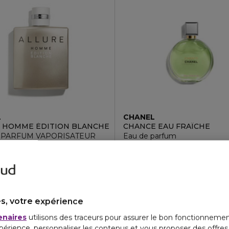
L
CHANEL
 HOMME ÉDITION BLANCHE
CHANCE EAU FRAÎCHE
 PARFUM VAPORISATEUR
Eau de parfum
5
4.7
22
14
3 formats
123,50 €
148,50 €
e
À partir de
s, votre expérience
enaires
utilisons des traceurs pour assurer le bon fonctionnemen
périence, personnaliser les contenus et vous proposer des offre