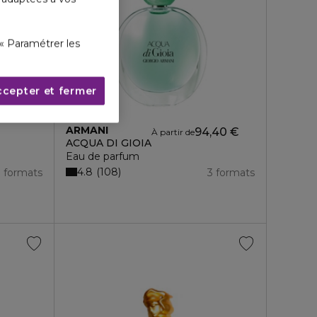
« Paramétrer les
ccepter et fermer
ARMANI
94,40 €
À partir de
ACQUA DI GIOIA
Eau de parfum
4.8
108
3 formats
3 formats