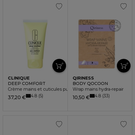
CLINIQUE
QIRINESS
DEEP COMFORT
BODY QOCOON
Crème mains et cuticules pur confort
Wrap mains hydra-repair
4.8
4.8
5
33
37,20 €
10,50 €