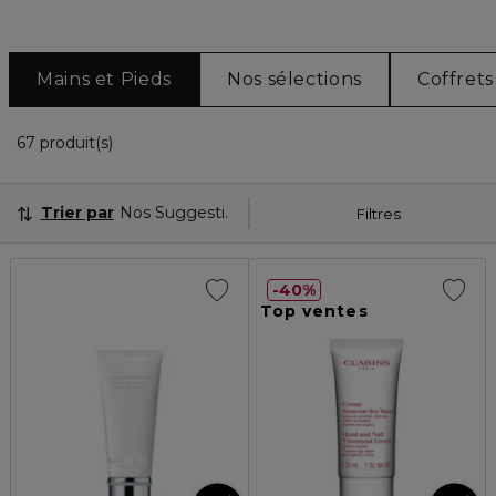
Mains et Pieds
Nos sélections
Coffrets
36 Produits Affichés
67 produit(s)
Trier par
Nos Suggestions
Filtres
40%
Top ventes