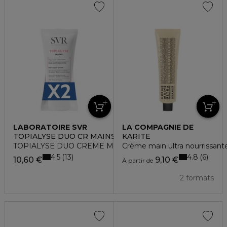
LABORATOIRE SVR
LA COMPAGNIE DE
PROVENCE
TOPIALYSE DUO CR MAINS
KARITE
TOPIALYSE DUO CREME MAINS
Crème main ultra nourrissant
4.5
4.8
13
6
10,60 €
9,10 €
À partir de
2 formats