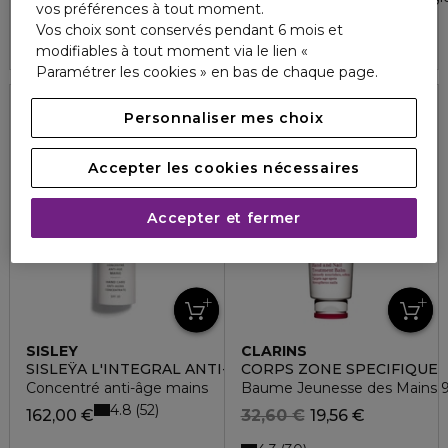
vos préférences à tout moment.
4.5
74
10,50 €
122,50 €
Vos choix sont conservés pendant 6 mois et
modifiables à tout moment via le lien «
Paramétrer les cookies » en bas de chaque page.
40%
Personnaliser mes choix
Accepter les cookies nécessaires
Accepter et fermer
SISLEY
CLARINS
SISLEŸA L'INTEGRAL ANTI-ÂGE
CORPS ZONE SPECIFIQUE
Concentré anti-âge mains
Baume Jeunesse des Mains 96%
4.8
52
162,00 €
32,60 €
19,56 €