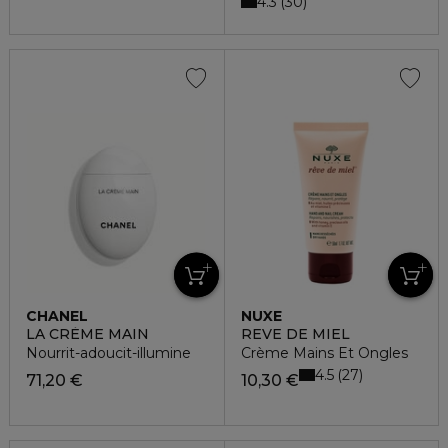
4.3
30
CHANEL
NUXE
LA CRÈME MAIN
REVE DE MIEL
Nourrit-adoucit-illumine
Crème Mains Et Ongles
4.5
27
71,20 €
10,30 €