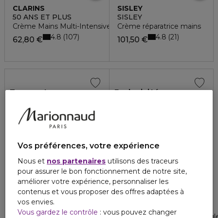
CLARINS
SISLEY
50 ANS ET PLUS
SISLEY
Crème Mains Multi-Intensive
Crème réparatrice mains
4.8
4.8
107
21
62,80 €
101,50 €
Top ventes
Exclusivité
Vos préférences, votre expérience
Nous et
nos partenaires
utilisons des traceurs
pour assurer le bon fonctionnement de notre site,
améliorer votre expérience, personnaliser les
contenus et vous proposer des offres adaptées à
QIRINESS
EISENBERG
vos envies.
BODY QOCOON
PURE WHITE
Vous gardez le contrôle
: vous pouvez changer
Wrap pieds hydra-repair
Crème blanche mains & ongl