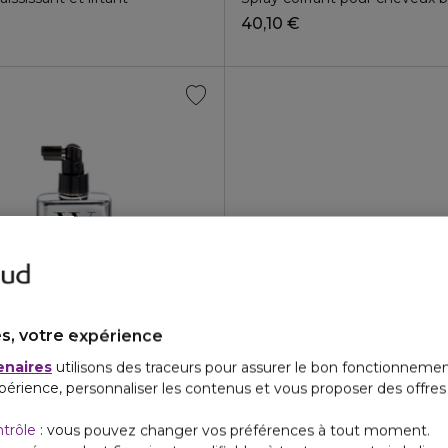
40,10 €
s, votre expérience
 WOW
48,30 €
enaires
utilisons des traceurs pour assurer le bon fonctionnemen
NT
périence, personnaliser les contenus et vous proposer des offre
de rêve extra fort
ntrôle
: vous pouvez changer vos préférences à tout moment.