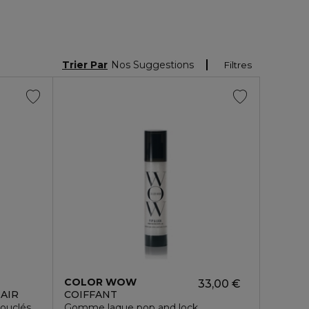
Trier Par
Nos Suggestions
Filtres
COLOR WOW
33,00 €
AIR
COIFFANT
bouclés
Gomme laque pop and lock