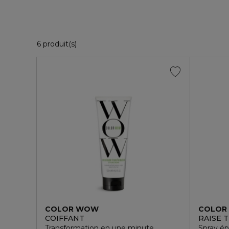
6 Produits Affichés
6 produit(s)
COLOR WOW
COLOR
COIFFANT
RAISE 
Transformation en une minute
Spray épa