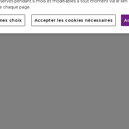
servés pendant 6 mois et modifiables à tout moment via le lien 
de chaque page.
mes choix
Accepter les cookies nécessaires
A