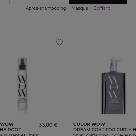
Après-shampooing
Masque
Coiffant
 WOW
COLOR WOW
33,00 €
THE ROOT
DREAM COAT FOR CURLY H
ississant et liftant
Spray coiffant pour cheveux 