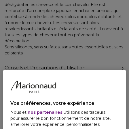
déshydrater les cheveux et le cuir chevelu. Elle est
renforcée d'un complexe japonais enrichie en amines, qui
contribue à rendre les cheveux plus doux, plus éclatants et
à nourrir le cuir chevelu. Les cheveux sont alors
resplendissants, brillants et éclatants de santé. Il convient à
tous les types de cheveux tout en prévenant la
décoloration.
Sans silicones, sans sulfates, sans huiles essentielles et sans
colorants.
Conseils et Précautions d'utilisation
Ingrédients
Vos préférences, votre expérience
Nous et
nos partenaires
utilisons des traceurs
pour assurer le bon fonctionnement de notre site,
améliorer votre expérience, personnaliser les